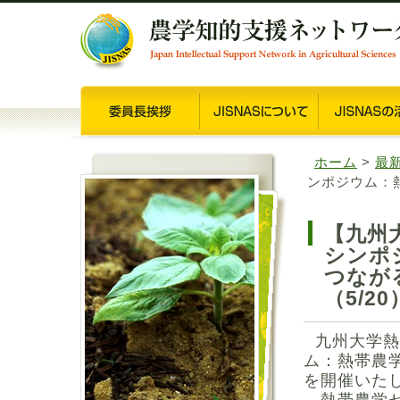
ホーム
>
最
ンポジウム：
【九州
シンポ
つなが
（5/20
九州大学熱
ム：熱帯農
を開催いた