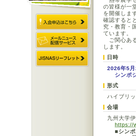
熱帯農学セ
の皆様が一
を開催しま
確認すると
究・教育・
ています。
ご関心ある
します。
日時
2026年5
シンポジウム 1
形式
ハイブリッ
会場
九州大学伊
https:/
■
シンポ