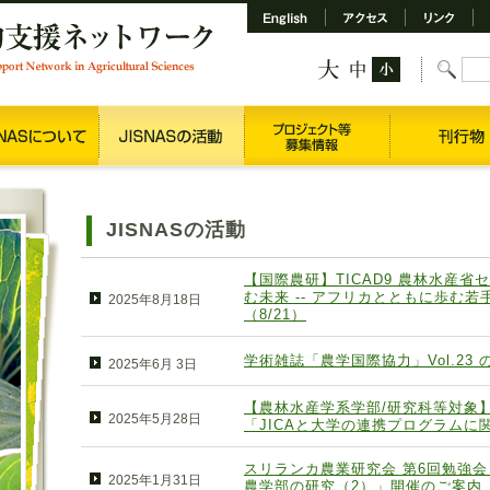
JISNASの活動
【国際農研】TICAD9 農林水産
む未来 -- アフリカとともに歩む
2025年8月18日
（8/21）
学術雑誌「農学国際協力」Vol.23 
2025年6月 3日
【農林水産学系学部/研究科等対象
2025年5月28日
「JICAと大学の連携プログラムに
スリランカ農業研究会 第6回勉強
2025年1月31日
農学部の研究（2）」開催のご案内（