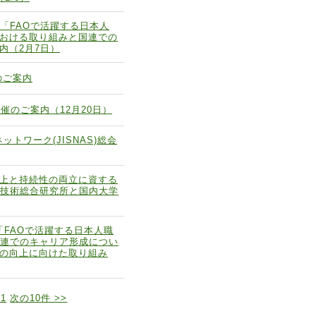
ナー「FAOで活躍する日本人
おける取り組みと国連での
内（2月7日）
のご案内
 開催のご案内（12月20日）
ットワーク(JISNAS)総会
上と持続性の両立に資する
―産業技術総合研究所と国内大学
ナー「FAOで活躍する日本人職
国連でのキャリア形成につい
の向上に向けた取り組み
11
次の10件 >>