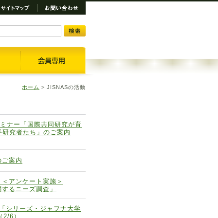
ホーム
>
JISNASの活動
省セミナー「国際共同研究が育
若手研究者たち」のご案内
のご案内
】＜アンケート実施＞
関するニーズ調査」
会「シリーズ・ジャフナ大学
2/6）