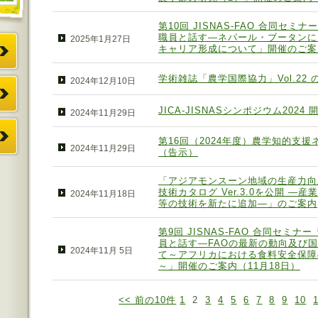
第10回 JISNAS-FAO 合同セミ
職員と話す―ネパール・ブータンに
2025年1月27日
キャリア形成について」開催のご案
学術雑誌「農学国際協力」Vol.22 
2024年12月10日
JICA-JISNASシンポジウム2024
2024年11月29日
第16回（2024年度）農学知的支援ネ
2024年11月29日
（告示）
「アジアモンスーン地域の生産力向
技術カタログ Ver.3.0を公開 
2024年11月18日
等の技術を新たに追加―」のご案内
第9回 JISNAS-FAO 合同セミ
員と話す―FAOの最新の動向及び
2024年11月 5日
て～アフリカにおける食料安全保障
～」開催のご案内（11月18日）
<< 前の10件
1
2
3
4
5
6
7
8
9
10